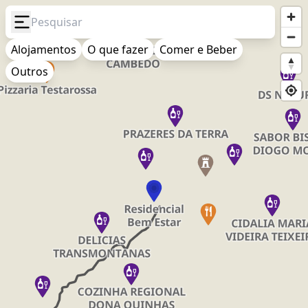
Estrada Nacional 2
Alojamentos
O que fazer
Comer e Beber
As Minhas Rotas
Outros
Favoritos
Visitados
Sobre
Feedback